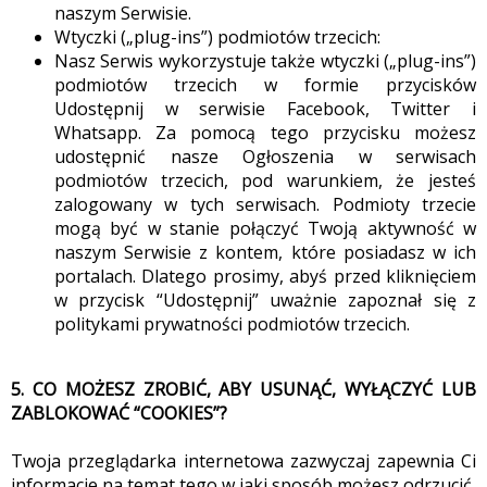
naszym Serwisie.
Wtyczki („plug-ins”) podmiotów trzecich:
Nasz Serwis wykorzystuje także wtyczki („plug-ins”)
podmiotów trzecich w formie przycisków
Udostępnij w serwisie Facebook, Twitter i
Whatsapp. Za pomocą tego przycisku możesz
udostępnić nasze Ogłoszenia w serwisach
podmiotów trzecich, pod warunkiem, że jesteś
zalogowany w tych serwisach. Podmioty trzecie
mogą być w stanie połączyć Twoją aktywność w
naszym Serwisie z kontem, które posiadasz w ich
portalach. Dlatego prosimy, abyś przed kliknięciem
w przycisk “Udostępnij” uważnie zapoznał się z
politykami prywatności podmiotów trzecich.
5. CO MOŻESZ ZROBIĆ, ABY USUNĄĆ, WYŁĄCZYĆ LUB
ZABLOKOWAĆ “COOKIES”?
Twoja przeglądarka internetowa zazwyczaj zapewnia Ci
informacje na temat tego w jaki sposób możesz odrzucić,