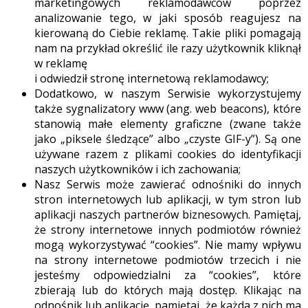
marketingowych reklamodawców poprzez
analizowanie tego, w jaki sposób reagujesz na
kierowaną do Ciebie reklamę. Takie pliki pomagają
nam na przykład określić ile razy użytkownik kliknął
w reklamę
i odwiedził stronę internetową reklamodawcy;
Dodatkowo, w naszym Serwisie wykorzystujemy
także sygnalizatory www (ang. web beacons), które
stanowią małe elementy graficzne (zwane także
jako „piksele śledzące” albo „czyste GIF-y”). Są one
używane razem z plikami cookies do identyfikacji
naszych użytkowników i ich zachowania;
Nasz Serwis może zawierać odnośniki do innych
stron internetowych lub aplikacji, w tym stron lub
aplikacji naszych partnerów biznesowych. Pamiętaj,
że strony internetowe innych podmiotów również
mogą wykorzystywać “cookies”. Nie mamy wpływu
na strony internetowe podmiotów trzecich i nie
jesteśmy odpowiedzialni za “cookies”, które
zbierają lub do których mają dostęp. Klikając na
odnośnik lub aplikację, pamiętaj, że każda z nich ma