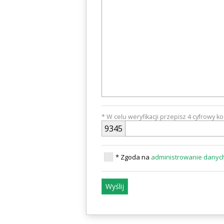
* W celu weryfikacji przepisz 4 cyfrowy k
9
3
4
5
* Zgoda na
administrowanie dany
Wyślij