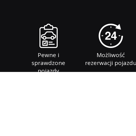
Pewne i
Możliwość
sprawdzone
rezerwacji pojazd
pojazdy
Witamy w Auto komisie. Jesteśmy wiodącą firmą z