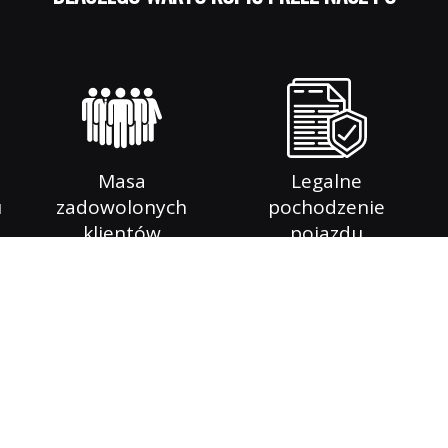
Masa
Legalne
u
zadowolonych
pochodzenie
klientów
pojazdu
INFORMACJE O FIRMIE
ajmującą się pośrednictwem
Głównym atutem naszej fir