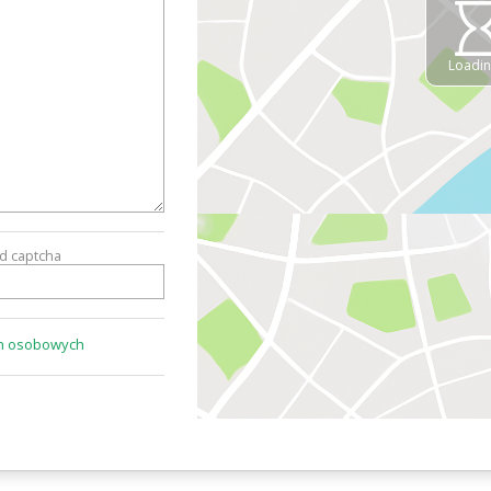
Loading
od captcha
ch osobowych