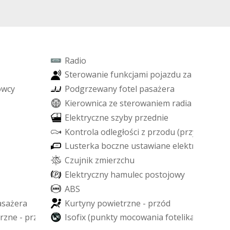
R
a
d
i
o
S
t
e
r
o
w
a
n
i
e
f
u
n
k
c
j
a
m
i
p
o
j
a
z
d
u
z
a
p
o
m
o
c
ą
o
w
c
y
P
o
d
g
r
z
e
w
a
n
y
f
o
t
e
l
p
a
s
a
ż
e
r
a
K
i
e
r
o
w
n
i
c
a
z
e
s
t
e
r
o
w
a
n
i
e
m
r
a
d
i
a
E
l
e
k
t
r
y
c
z
n
e
s
z
y
b
y
p
r
z
e
d
n
i
e
K
o
n
t
r
o
l
a
o
d
l
e
g
ł
o
ś
c
i
z
p
r
z
o
d
u
(
p
r
z
y
p
a
r
k
o
w
L
u
s
t
e
r
k
a
b
o
c
z
n
e
u
s
t
a
w
i
a
n
e
e
l
e
k
t
r
y
c
z
n
i
e
C
z
u
j
n
i
k
z
m
i
e
r
z
c
h
u
E
l
e
k
t
r
y
c
z
n
y
h
a
m
u
l
e
c
p
o
s
t
o
j
o
w
y
A
B
S
a
s
a
ż
e
r
a
K
u
r
t
y
n
y
p
o
w
i
e
t
r
z
n
e
-
p
r
z
ó
d
r
z
n
e
-
p
r
z
ó
d
I
s
o
f
i
x
(
p
u
n
k
t
y
m
o
c
o
w
a
n
i
a
f
o
t
e
l
i
k
a
d
z
i
e
c
i
ę
c