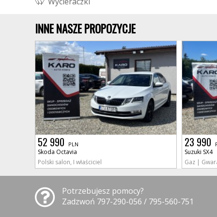
W
y
c
i
e
r
a
c
z
k
i
INNE NASZE PROPOZYCJE
52 990
23 990
PLN
Skoda Octavia
Suzuki SX4
Polski salon, I właściciel
Gaz | Gwar
Potrzebujesz pomocy?
Zadzwoń 797-290-056 / 795-560-751