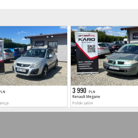
3 990
PLN
PLN
Renault Megane
ancja
Polski salon