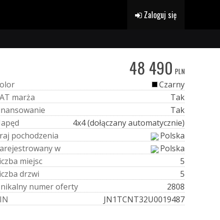
Zaloguj się
48 490
PLN
o
l
o
r
Czarny
A
T
m
a
r
ż
a
Tak
i
n
a
n
s
o
w
a
n
i
e
Tak
N
a
p
ę
d
4x4 (dołączany automatycznie)
r
a
j
p
o
c
h
o
d
z
e
n
i
a
Polska
a
r
e
j
e
s
t
r
o
w
a
n
y
w
Polska
i
c
z
b
a
m
i
e
j
s
c
5
i
c
z
b
a
d
r
z
w
i
5
U
n
i
k
a
l
n
y
n
u
m
e
r
o
f
e
r
t
y
2808
I
N
JN1TCNT32U0019487