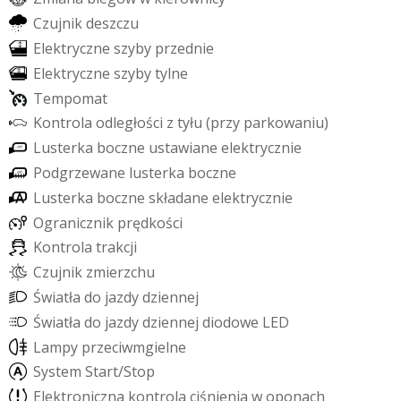
C
z
u
j
n
i
k
d
e
s
z
c
z
u
E
l
e
k
t
r
y
c
z
n
e
s
z
y
b
y
p
r
z
e
d
n
i
e
E
l
e
k
t
r
y
c
z
n
e
s
z
y
b
y
t
y
l
n
e
T
e
m
p
o
m
a
t
K
o
n
t
r
o
l
a
o
d
l
e
g
ł
o
ś
c
i
z
t
y
ł
u
(
p
r
z
y
p
a
r
k
o
w
a
n
i
u
)
L
u
s
t
e
r
k
a
b
o
c
z
n
e
u
s
t
a
w
i
a
n
e
e
l
e
k
t
r
y
c
z
n
i
e
P
o
d
g
r
z
e
w
a
n
e
l
u
s
t
e
r
k
a
b
o
c
z
n
e
L
u
s
t
e
r
k
a
b
o
c
z
n
e
s
k
ł
a
d
a
n
e
e
l
e
k
t
r
y
c
z
n
i
e
O
g
r
a
n
i
c
z
n
i
k
p
r
ę
d
k
o
ś
c
i
K
o
n
t
r
o
l
a
t
r
a
k
c
j
i
C
z
u
j
n
i
k
z
m
i
e
r
z
c
h
u
Ś
w
i
a
t
ł
a
d
o
j
a
z
d
y
d
z
i
e
n
n
e
j
Ś
w
i
a
t
ł
a
d
o
j
a
z
d
y
d
z
i
e
n
n
e
j
d
i
o
d
o
w
e
L
E
D
L
a
m
p
y
p
r
z
e
c
i
w
m
g
i
e
l
n
e
S
y
s
t
e
m
S
t
a
r
t
/
S
t
o
p
E
l
e
k
t
r
o
n
i
c
z
n
a
k
o
n
t
r
o
l
a
c
i
ś
n
i
e
n
i
a
w
o
p
o
n
a
c
h