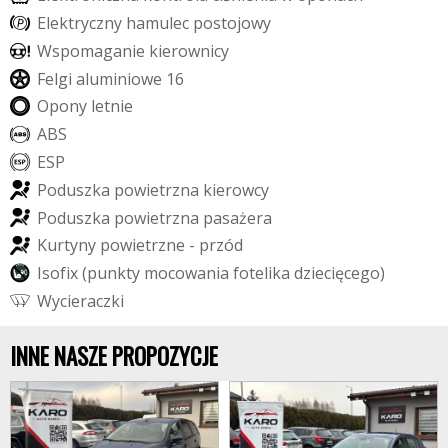
E
l
e
k
t
r
y
c
z
n
y
h
a
m
u
l
e
c
p
o
s
t
o
j
o
w
y
W
s
p
o
m
a
g
a
n
i
e
k
i
e
r
o
w
n
i
c
y
F
e
l
g
i
a
l
u
m
i
n
i
o
w
e
1
6
O
p
o
n
y
l
e
t
n
i
e
A
B
S
E
S
P
P
o
d
u
s
z
k
a
p
o
w
i
e
t
r
z
n
a
k
i
e
r
o
w
c
y
P
o
d
u
s
z
k
a
p
o
w
i
e
t
r
z
n
a
p
a
s
a
ż
e
r
a
K
u
r
t
y
n
y
p
o
w
i
e
t
r
z
n
e
-
p
r
z
ó
d
I
s
o
f
i
x
(
p
u
n
k
t
y
m
o
c
o
w
a
n
i
a
f
o
t
e
l
i
k
a
d
z
i
e
c
i
ę
c
e
g
o
)
W
y
c
i
e
r
a
c
z
k
i
INNE NASZE PROPOZYCJE