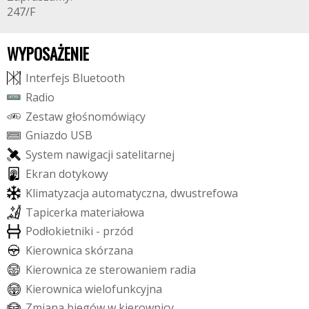
247/F
WYPOSAŻENIE
I
n
t
e
r
f
e
j
s
B
l
u
e
t
o
o
t
h
R
a
d
i
o
Z
e
s
t
a
w
g
ł
o
ś
n
o
m
ó
w
i
ą
c
y
G
n
i
a
z
d
o
U
S
B
S
y
s
t
e
m
n
a
w
i
g
a
c
j
i
s
a
t
e
l
i
t
a
r
n
e
j
E
k
r
a
n
d
o
t
y
k
o
w
y
K
l
i
m
a
t
y
z
a
c
j
a
a
u
t
o
m
a
t
y
c
z
n
a
,
d
w
u
s
t
r
e
f
o
w
a
T
a
p
i
c
e
r
k
a
m
a
t
e
r
i
a
ł
o
w
a
P
o
d
ł
o
k
i
e
t
n
i
k
i
-
p
r
z
ó
d
K
i
e
r
o
w
n
i
c
a
s
k
ó
r
z
a
n
a
K
i
e
r
o
w
n
i
c
a
z
e
s
t
e
r
o
w
a
n
i
e
m
r
a
d
i
a
K
i
e
r
o
w
n
i
c
a
w
i
e
l
o
f
u
n
k
c
y
j
n
a
Z
m
i
a
n
a
b
i
e
g
ó
w
w
k
i
e
r
o
w
n
i
c
y