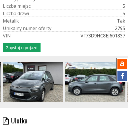
L
i
c
z
b
a
m
i
e
j
s
c
5
L
i
c
z
b
a
d
r
z
w
i
5
M
e
t
a
l
i
k
Tak
U
n
i
k
a
l
n
y
n
u
m
e
r
o
f
e
r
t
y
2795
V
I
N
VF73D9HC8EJ601837
Zapytaj o pojazd
Ulotka