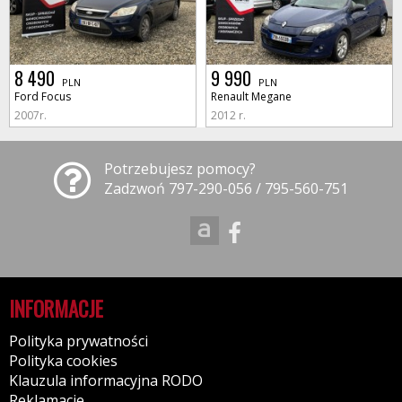
8 490
9 990
PLN
PLN
Ford Focus
Renault Megane
2007r.
2012 r.
Potrzebujesz pomocy?
Zadzwoń 797-290-056 / 795-560-751
INFORMACJE
Polityka prywatności
Polityka cookies
Klauzula informacyjna RODO
Reklamacje