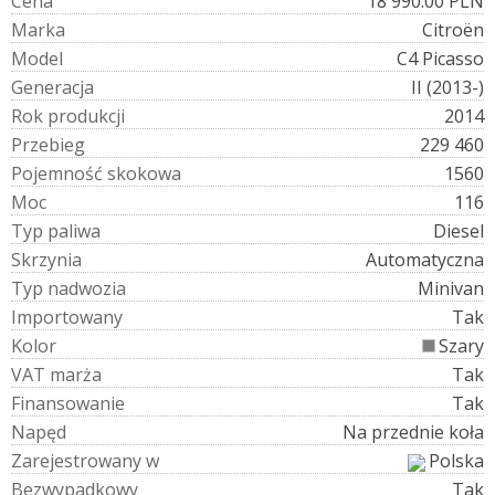
C
e
n
a
18 990.00 PLN
M
a
r
k
a
Citroën
M
o
d
e
l
C4 Picasso
G
e
n
e
r
a
c
j
a
II (2013-)
R
o
k
p
r
o
d
u
k
c
j
i
2014
P
r
z
e
b
i
e
g
229 460
P
o
j
e
m
n
o
ś
ć
s
k
o
k
o
w
a
1560
M
o
c
116
T
y
p
p
a
l
i
w
a
Diesel
S
k
r
z
y
n
i
a
Automatyczna
T
y
p
n
a
d
w
o
z
i
a
Minivan
I
m
p
o
r
t
o
w
a
n
y
Tak
K
o
l
o
r
Szary
V
A
T
m
a
r
ż
a
Tak
F
i
n
a
n
s
o
w
a
n
i
e
Tak
N
a
p
ę
d
Na przednie koła
Z
a
r
e
j
e
s
t
r
o
w
a
n
y
w
Polska
B
e
z
w
y
p
a
d
k
o
w
y
Tak