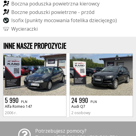
B
o
c
z
n
a
p
o
d
u
s
z
k
a
p
o
w
i
e
t
r
z
n
a
k
i
e
r
o
w
c
y
B
o
c
z
n
e
p
o
d
u
s
z
k
i
p
o
w
i
e
t
r
z
n
e
-
p
r
z
ó
d
I
s
o
f
i
x
(
p
u
n
k
t
y
m
o
c
o
w
a
n
i
a
f
o
t
e
l
i
k
a
d
z
i
e
c
i
ę
c
e
g
o
)
W
y
c
i
e
r
a
c
z
k
i
INNE NASZE PROPOZYCJE
5 990
24 990
PLN
PLN
Alfa Romeo 147
Audi Q7
2006 r.
2 osobowy
Potrzebujesz pomocy?