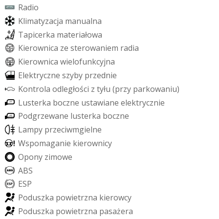
R
a
d
i
o
K
l
i
m
a
t
y
z
a
c
j
a
m
a
n
u
a
l
n
a
T
a
p
i
c
e
r
k
a
m
a
t
e
r
i
a
ł
o
w
a
K
i
e
r
o
w
n
i
c
a
z
e
s
t
e
r
o
w
a
n
i
e
m
r
a
d
i
a
K
i
e
r
o
w
n
i
c
a
w
i
e
l
o
f
u
n
k
c
y
j
n
a
E
l
e
k
t
r
y
c
z
n
e
s
z
y
b
y
p
r
z
e
d
n
i
e
K
o
n
t
r
o
l
a
o
d
l
e
g
ł
o
ś
c
i
z
t
y
ł
u
(
p
r
z
y
p
a
r
k
o
w
a
n
i
u
)
L
u
s
t
e
r
k
a
b
o
c
z
n
e
u
s
t
a
w
i
a
n
e
e
l
e
k
t
r
y
c
z
n
i
e
P
o
d
g
r
z
e
w
a
n
e
l
u
s
t
e
r
k
a
b
o
c
z
n
e
L
a
m
p
y
p
r
z
e
c
i
w
m
g
i
e
l
n
e
W
s
p
o
m
a
g
a
n
i
e
k
i
e
r
o
w
n
i
c
y
O
p
o
n
y
z
i
m
o
w
e
A
B
S
E
S
P
P
o
d
u
s
z
k
a
p
o
w
i
e
t
r
z
n
a
k
i
e
r
o
w
c
y
P
o
d
u
s
z
k
a
p
o
w
i
e
t
r
z
n
a
p
a
s
a
ż
e
r
a