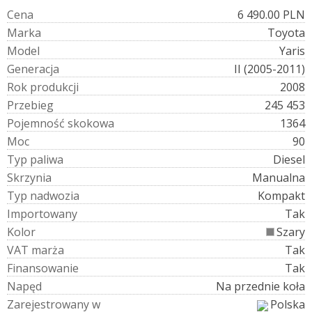
C
e
n
a
6 490.00 PLN
M
a
r
k
a
Toyota
M
o
d
e
l
Yaris
G
e
n
e
r
a
c
j
a
II (2005-2011)
R
o
k
p
r
o
d
u
k
c
j
i
2008
P
r
z
e
b
i
e
g
245 453
P
o
j
e
m
n
o
ś
ć
s
k
o
k
o
w
a
1364
M
o
c
90
T
y
p
p
a
l
i
w
a
Diesel
S
k
r
z
y
n
i
a
Manualna
T
y
p
n
a
d
w
o
z
i
a
Kompakt
I
m
p
o
r
t
o
w
a
n
y
Tak
K
o
l
o
r
Szary
V
A
T
m
a
r
ż
a
Tak
F
i
n
a
n
s
o
w
a
n
i
e
Tak
N
a
p
ę
d
Na przednie koła
Z
a
r
e
j
e
s
t
r
o
w
a
n
y
w
Polska