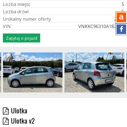
L
i
c
z
b
a
m
i
e
j
s
c
5
L
i
c
z
b
a
d
r
z
w
i
5
U
n
i
k
a
l
n
y
n
u
m
e
r
o
f
e
r
t
y
2744
V
I
N
VNKKC96310A182010
Zapytaj o pojazd
Ulotka
Ulotka v2