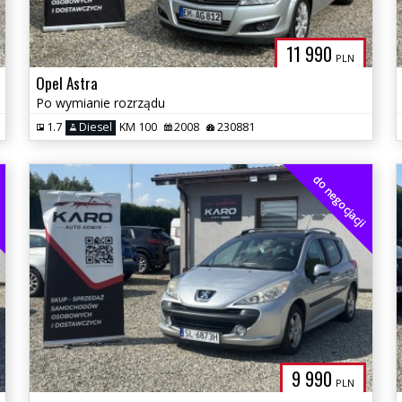
11 990
PLN
Opel Astra
Po wymianie rozrządu
1.7
Diesel
KM 100
2008
230881
i
do negocjacji
9 990
PLN