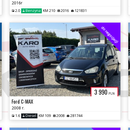
2016r
2.0
Benzyna
KM 210
2016
121831
do negocjacji
3 990
PLN
Ford C-MAX
2008 r.
1.6
Diesel
KM 109
2008
281744