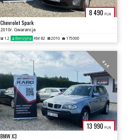
8 490
PLN
Chevrolet Spark
2010r. Gwarancja
1.2
Benzyna
KM 82
2010
175000
4 x 4
13 990
PLN
BMW X3