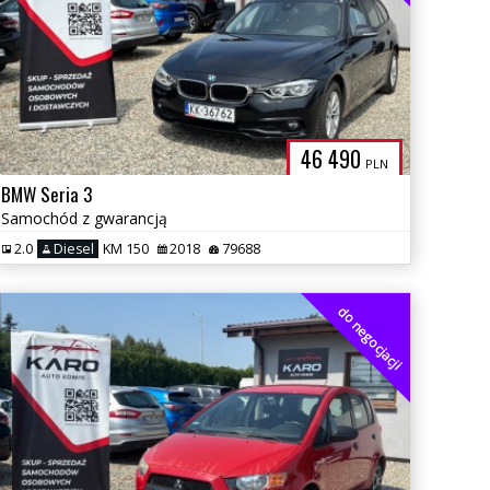
46 490
PLN
BMW Seria 3
Samochód z gwarancją
2.0
Diesel
KM 150
2018
79688
do negocjacji