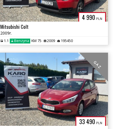
4 990
PLN
Mitsubishi Colt
2009r.
1.1
Benzyna
KM 75
2009
195450
G A Z
33 490
PLN