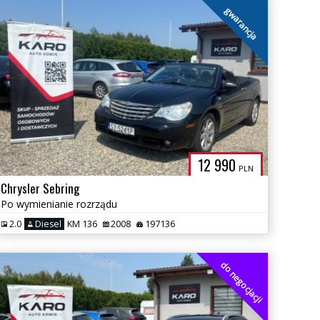
gwarancja
12 990
PLN
Chrysler Sebring
Po wymienianie rozrządu
2.0
Diesel
KM 136
2008
197136
do negocjacji