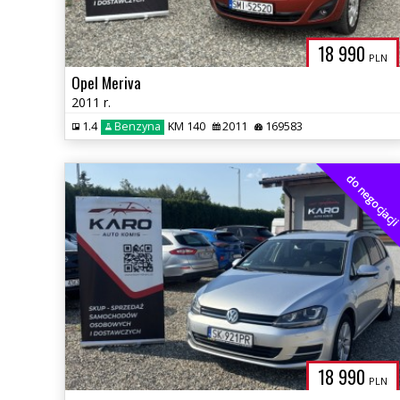
18 990
PLN
Opel Meriva
2011 r.
1.4
Benzyna
KM 140
2011
169583
do negocjacj
18 990
PLN