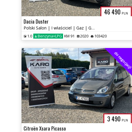
46 490
PLN
Dacia Duster
Polski Salon | I właściciel | Gaz | Gwarancja | Bezwypadkowy
1.0
Benzyna+LPG
KM 91
2020
103420
do negocjacj
3 490
PLN
Citroën Xsara Picasso