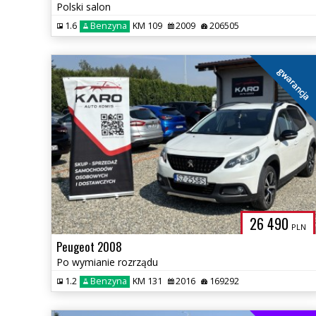
Polski salon
1.6
Benzyna
KM 109
2009
206505
gwarancja
26 490
PLN
Peugeot 2008
Po wymianie rozrządu
1.2
Benzyna
KM 131
2016
169292