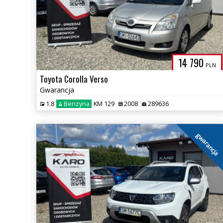
14 790
PLN
Toyota Corolla Verso
Gwarancja
1.8
Benzyna
KM 129
2008
289636
gwarancja