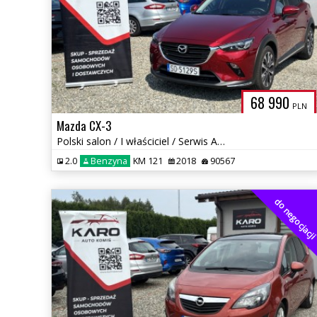
68 990
PLN
Mazda CX-3
Polski salon / I właściciel / Serwis ASO
2.0
Benzyna
KM 121
2018
90567
do negocjacj