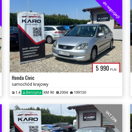
i
do negocjacji
5 990
PLN
Honda Civic
samochód krajowy
1.4
Benzyna
KM 90
2004
199130
i
VAT 23%