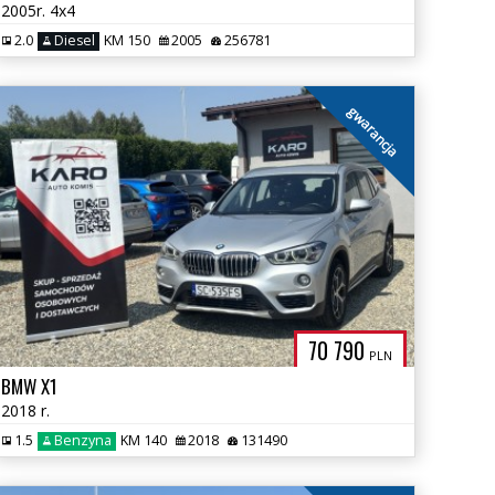
2005r. 4x4
2.0
Diesel
KM 150
2005
256781
gwarancja
70 790
PLN
BMW X1
2018 r.
1.5
Benzyna
KM 140
2018
131490