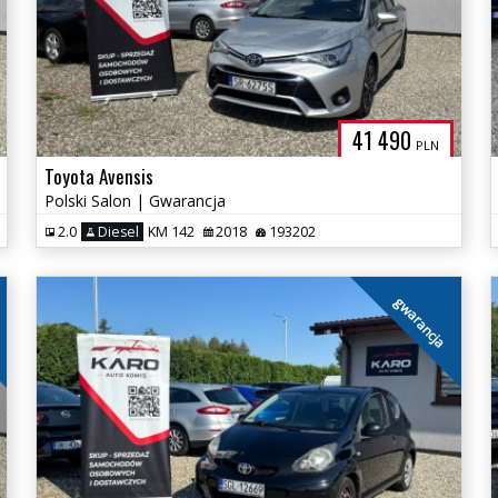
41 490
PLN
Toyota Avensis
Polski Salon | Gwarancja
2.0
Diesel
KM 142
2018
193202
gwarancja