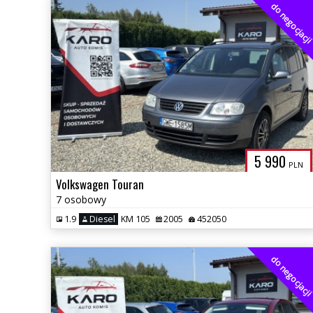
do negocjacj
5 990
PLN
Volkswagen Touran
7 osobowy
1.9
Diesel
KM 105
2005
452050
do negocjacj