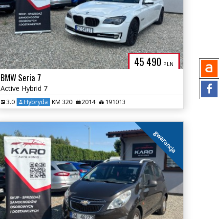
45 490
PLN
BMW Seria 7
Active Hybrid 7
3.0
Hybryda
KM 320
2014
191013
gwarancja