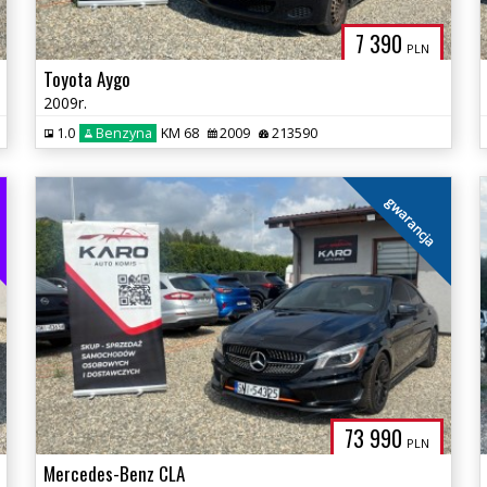
7 390
PLN
Toyota Aygo
2009r.
1.0
Benzyna
KM 68
2009
213590
i
gwarancja
73 990
PLN
Mercedes-Benz CLA