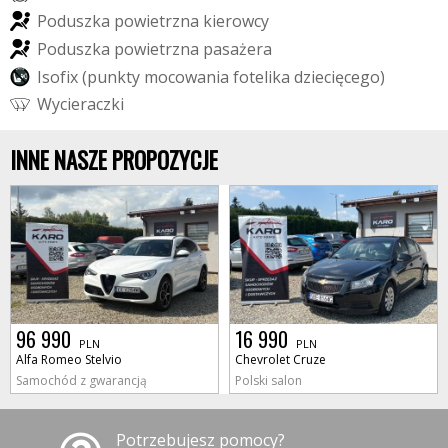
P
o
d
u
s
z
k
a
p
o
w
i
e
t
r
z
n
a
k
i
e
r
o
w
c
y
P
o
d
u
s
z
k
a
p
o
w
i
e
t
r
z
n
a
p
a
s
a
ż
e
r
a
I
s
o
f
i
x
(
p
u
n
k
t
y
m
o
c
o
w
a
n
i
a
f
o
t
e
l
i
k
a
d
z
i
e
c
i
ę
c
e
g
o
)
W
y
c
i
e
r
a
c
z
k
i
INNE NASZE PROPOZYCJE
96 990
16 990
PLN
PLN
Alfa Romeo Stelvio
Chevrolet Cruze
Samochód z gwarancją
Polski salon
Potrzebujesz pomocy?