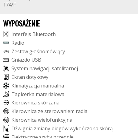
174/F
WYPOSAŻENIE
I
n
t
e
r
f
e
j
s
B
l
u
e
t
o
o
t
h
R
a
d
i
o
Z
e
s
t
a
w
g
ł
o
ś
n
o
m
ó
w
i
ą
c
y
G
n
i
a
z
d
o
U
S
B
S
y
s
t
e
m
n
a
w
i
g
a
c
j
i
s
a
t
e
l
i
t
a
r
n
e
j
E
k
r
a
n
d
o
t
y
k
o
w
y
K
l
i
m
a
t
y
z
a
c
j
a
m
a
n
u
a
l
n
a
T
a
p
i
c
e
r
k
a
m
a
t
e
r
i
a
ł
o
w
a
K
i
e
r
o
w
n
i
c
a
s
k
ó
r
z
a
n
a
K
i
e
r
o
w
n
i
c
a
z
e
s
t
e
r
o
w
a
n
i
e
m
r
a
d
i
a
K
i
e
r
o
w
n
i
c
a
w
i
e
l
o
f
u
n
k
c
y
j
n
a
D
ź
w
i
g
n
i
a
z
m
i
a
n
y
b
i
e
g
ó
w
w
y
k
o
ń
c
z
o
n
a
s
k
ó
r
ą
E
l
e
k
t
r
y
c
z
n
e
s
z
y
b
y
p
r
z
e
d
n
i
e