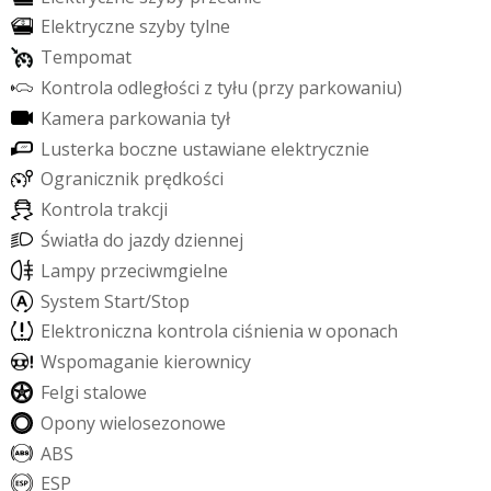
E
l
e
k
t
r
y
c
z
n
e
s
z
y
b
y
t
y
l
n
e
T
e
m
p
o
m
a
t
K
o
n
t
r
o
l
a
o
d
l
e
g
ł
o
ś
c
i
z
t
y
ł
u
(
p
r
z
y
p
a
r
k
o
w
a
n
i
u
)
K
a
m
e
r
a
p
a
r
k
o
w
a
n
i
a
t
y
ł
L
u
s
t
e
r
k
a
b
o
c
z
n
e
u
s
t
a
w
i
a
n
e
e
l
e
k
t
r
y
c
z
n
i
e
O
g
r
a
n
i
c
z
n
i
k
p
r
ę
d
k
o
ś
c
i
K
o
n
t
r
o
l
a
t
r
a
k
c
j
i
Ś
w
i
a
t
ł
a
d
o
j
a
z
d
y
d
z
i
e
n
n
e
j
L
a
m
p
y
p
r
z
e
c
i
w
m
g
i
e
l
n
e
S
y
s
t
e
m
S
t
a
r
t
/
S
t
o
p
E
l
e
k
t
r
o
n
i
c
z
n
a
k
o
n
t
r
o
l
a
c
i
ś
n
i
e
n
i
a
w
o
p
o
n
a
c
h
W
s
p
o
m
a
g
a
n
i
e
k
i
e
r
o
w
n
i
c
y
F
e
l
g
i
s
t
a
l
o
w
e
O
p
o
n
y
w
i
e
l
o
s
e
z
o
n
o
w
e
A
B
S
E
S
P