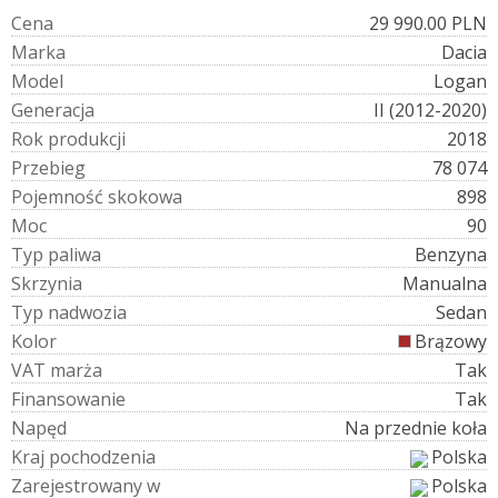
C
e
n
a
29 990.00 PLN
M
a
r
k
a
Dacia
M
o
d
e
l
Logan
G
e
n
e
r
a
c
j
a
II (2012-2020)
R
o
k
p
r
o
d
u
k
c
j
i
2018
P
r
z
e
b
i
e
g
78 074
P
o
j
e
m
n
o
ś
ć
s
k
o
k
o
w
a
898
M
o
c
90
T
y
p
p
a
l
i
w
a
Benzyna
S
k
r
z
y
n
i
a
Manualna
T
y
p
n
a
d
w
o
z
i
a
Sedan
K
o
l
o
r
Brązowy
V
A
T
m
a
r
ż
a
Tak
F
i
n
a
n
s
o
w
a
n
i
e
Tak
N
a
p
ę
d
Na przednie koła
K
r
a
j
p
o
c
h
o
d
z
e
n
i
a
Polska
Z
a
r
e
j
e
s
t
r
o
w
a
n
y
w
Polska