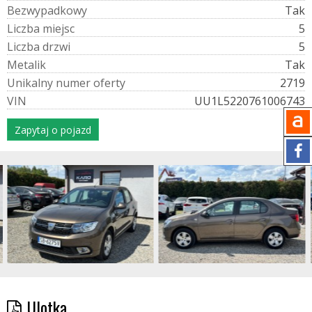
B
e
z
w
y
p
a
d
k
o
w
y
Tak
L
i
c
z
b
a
m
i
e
j
s
c
5
L
i
c
z
b
a
d
r
z
w
i
5
M
e
t
a
l
i
k
Tak
U
n
i
k
a
l
n
y
n
u
m
e
r
o
f
e
r
t
y
2719
V
I
N
UU1L5220761006743
Zapytaj o pojazd
Ulotka