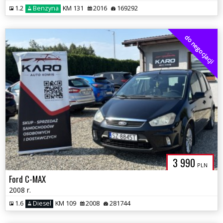
1.2
Benzyna
KM 131
2016
169292
do negocjacji
3 990
PLN
Ford C-MAX
2008 r.
1.6
Diesel
KM 109
2008
281744