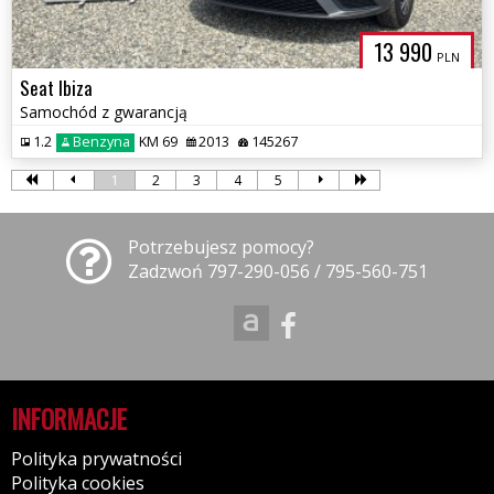
13 990
PLN
Seat Ibiza
Samochód z gwarancją
1.2
Benzyna
KM 69
2013
145267
1
2
3
4
5
Potrzebujesz pomocy?
Zadzwoń 797-290-056 / 795-560-751
INFORMACJE
Polityka prywatności
Polityka cookies