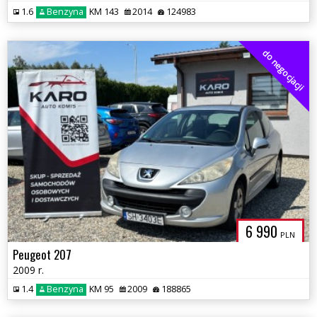
1.6
Benzyna
KM 143
2014
124983
do negocjacji
6 990
PLN
Peugeot 207
2009 r.
1.4
Benzyna
KM 95
2009
188865