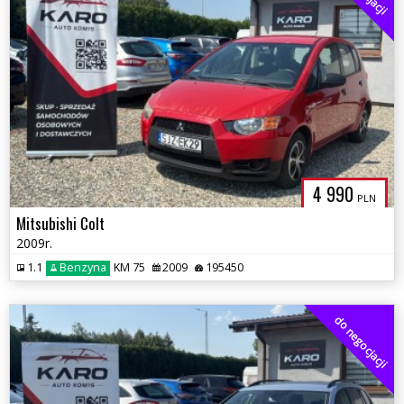
4 990
PLN
Mitsubishi Colt
2009r.
1.1
Benzyna
KM 75
2009
195450
do negocjacji