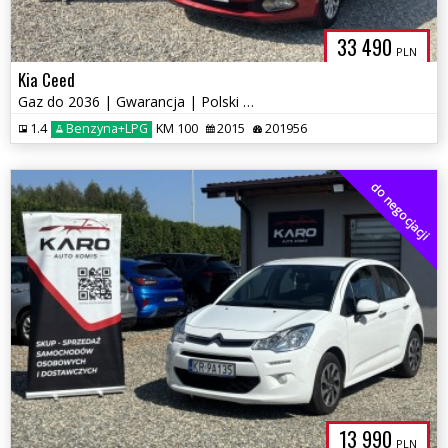
33 490
PLN
Kia Ceed
Gaz do 2036 | Gwarancja | Polski Salon
1.4
Benzyna+LPG
KM 100
2015
201956
do negocjacji
13 990
PLN