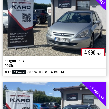
4 990
PLN
Peugeot 307
2005r.
1.6
Diesel
KM 109
2005
192514
do negocjacji