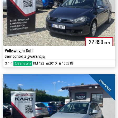
22 890
PLN
Volkswagen Golf
Samochód z gwarancją
1.4
Benzyna
KM 122
2010
157518
gwarancja