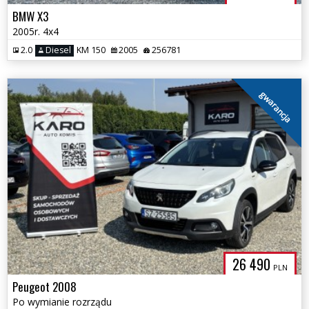
BMW X3
2005r. 4x4
2.0
Diesel
KM 150
2005
256781
gwarancja
26 490
PLN
Peugeot 2008
Po wymianie rozrządu