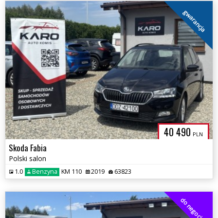
gwarancja
40 490
PLN
Skoda Fabia
Polski salon
1.0
Benzyna
KM 110
2019
63823
do negocjacji