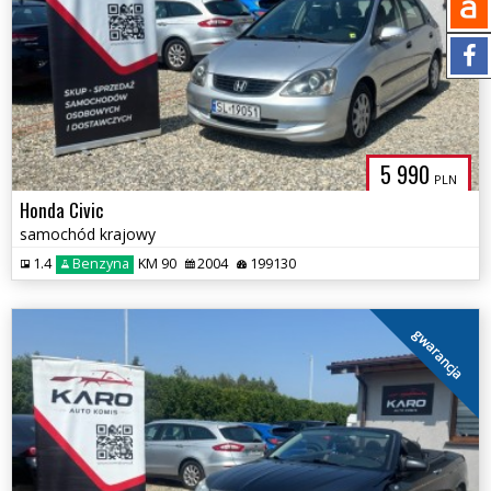
5 990
PLN
Honda Civic
samochód krajowy
1.4
Benzyna
KM 90
2004
199130
gwarancja