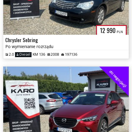
12 990
PLN
Chrysler Sebring
Po wymienianie rozrządu
2.0
Diesel
KM 136
2008
197136
do negocjacji