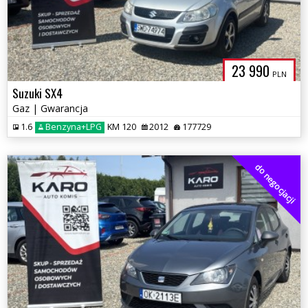
23 990
PLN
Suzuki SX4
Gaz | Gwarancja
1.6
Benzyna+LPG
KM 120
2012
177729
do negocjacji