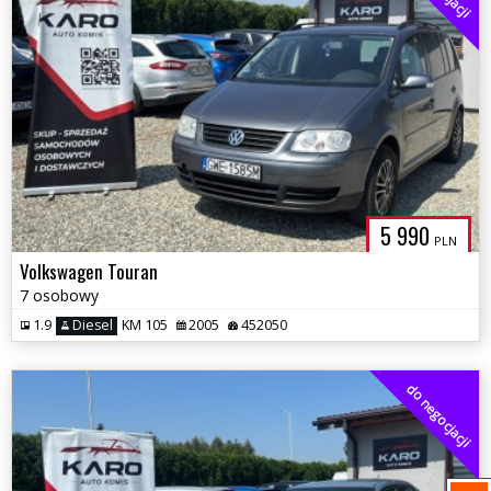
5 990
PLN
Volkswagen Touran
7 osobowy
1.9
Diesel
KM 105
2005
452050
do negocjacji