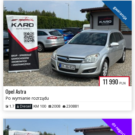
gwarancja
11 990
PLN
Opel Astra
Po wymianie rozrządu
1.7
Diesel
KM 100
2008
230881
do negocjacji