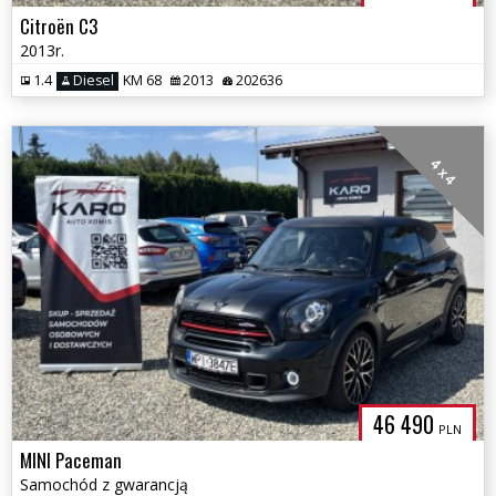
Citroën C3
2013r.
1.4
Diesel
KM 68
2013
202636
4 x 4
46 490
PLN
MINI Paceman
Samochód z gwarancją