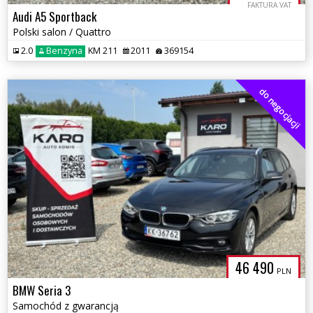
FAKTURA VAT
Audi A5 Sportback
Polski salon / Quattro
2.0
Benzyna
KM 211
2011
369154
do negocjacji
46 490
PLN
BMW Seria 3
Samochód z gwarancją