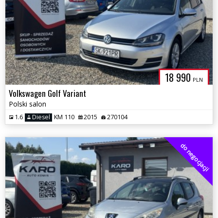
18 990
PLN
Volkswagen Golf Variant
Polski salon
1.6
Diesel
KM 110
2015
270104
do negocjacji