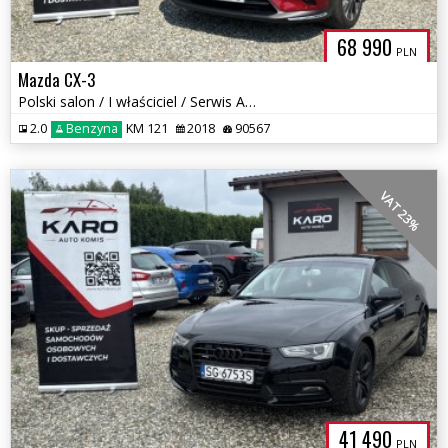
68 990
PLN
Mazda CX-3
Polski salon / I właściciel / Serwis ASO
2.0
Benzyna
KM 121
2018
90567
VAT 23%
41 490
PLN