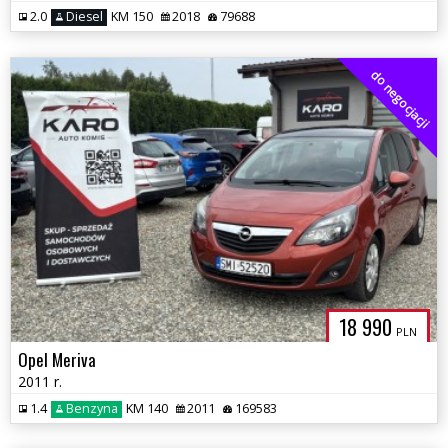
2.0
Diesel
KM 150
2018
79688
do negocjacji
18 990
PLN
Opel Meriva
2011 r.
1.4
Benzyna
KM 140
2011
169583