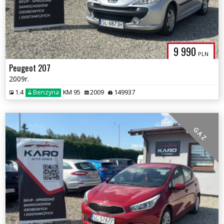
9 990
PLN
Peugeot 207
2009r.
1.4
Benzyna
KM 95
2009
149937
G A Z