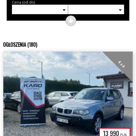
Cena (od do)
OGŁOSZENIA (180)
4 x 4
13 990
PLN