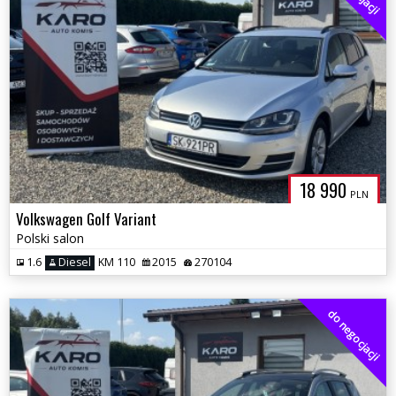
18 990
PLN
Volkswagen Golf Variant
Polski salon
1.6
Diesel
KM 110
2015
270104
do negocjacji