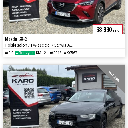
68 990
PLN
Mazda CX-3
Polski salon / I właściciel / Serwis ASO
2.0
Benzyna
KM 121
2018
90567
VAT 23%