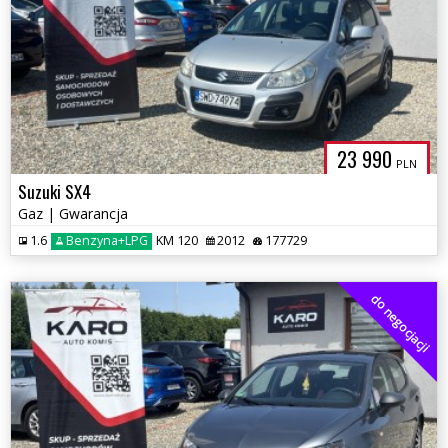
23 990
PLN
Suzuki SX4
Gaz | Gwarancja
1.6
Benzyna+LPG
KM 120
2012
177729
do negocjacji