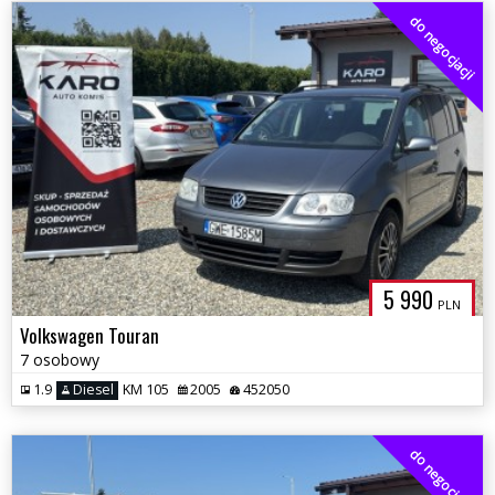
do negocjacji
5 990
PLN
Volkswagen Touran
7 osobowy
1.9
Diesel
KM 105
2005
452050
do negocjacji