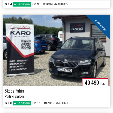
1.4
Benzyna
KM 95
2009
188865
gwarancja
40 490
PLN
Skoda Fabia
Polski salon
1.0
Benzyna
KM 110
2019
63823