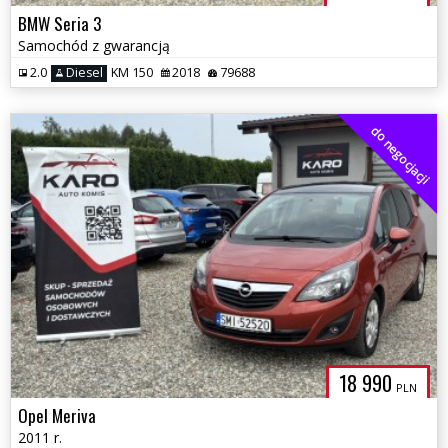
BMW Seria 3
Samochód z gwarancją
2.0
Diesel
KM 150
2018
79688
do negocjacji
18 990
PLN
Opel Meriva
2011 r.