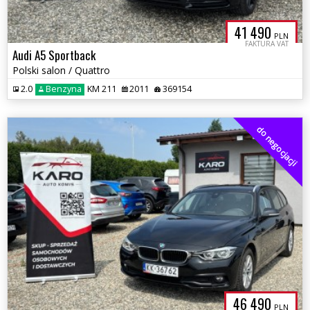
41 490
PLN
FAKTURA VAT
Audi A5 Sportback
Polski salon / Quattro
2.0
Benzyna
KM 211
2011
369154
do negocjacji
46 490
PLN