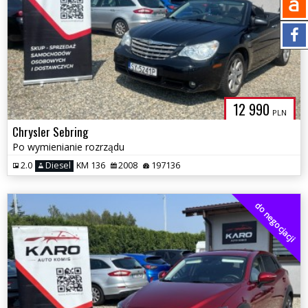
12 990
PLN
Chrysler Sebring
Po wymienianie rozrządu
2.0
Diesel
KM 136
2008
197136
do negocjacji