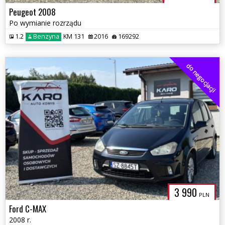
Peugeot 2008
Po wymianie rozrządu
1.2
Benzyna
KM 131
2016
169292
do negocjacji
3 990
PLN
Ford C-MAX
2008 r.