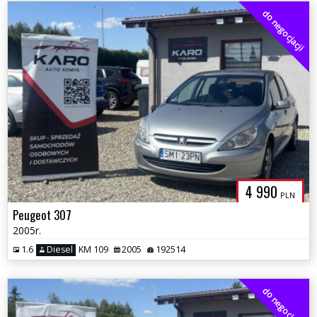
do negocjacji
4 990
PLN
Peugeot 307
2005r.
1.6
Diesel
KM 109
2005
192514
do negocjacji