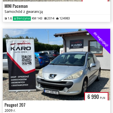
MINI Paceman
Samochód z gwarancją
1.6
Benzyna
KM 143
2014
124983
do negocjacji
6 990
PLN
Peugeot 207
2009 r.