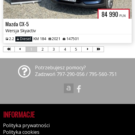
84 990
PLN
Mazda CX-5
Wersja Skyactiv
2.2
Diesel
KM 184
2021
147501
1
2
3
4
5
Potrzebujesz pomocy?
Zadzwoń 797-290-056 / 795-560-751
INFORMACJE
Polityka prywatności
Polityka cookies