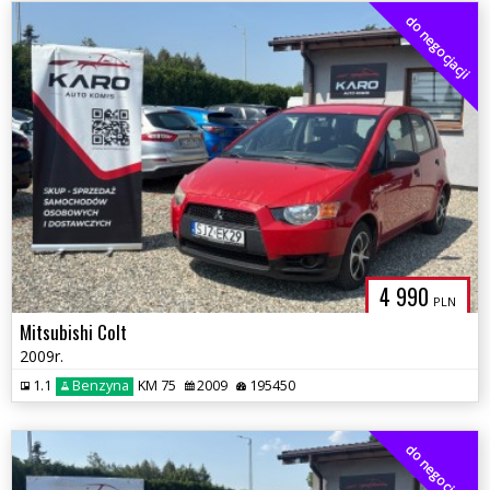
do negocjacji
4 990
PLN
Mitsubishi Colt
2009r.
1.1
Benzyna
KM 75
2009
195450
do negocjacji