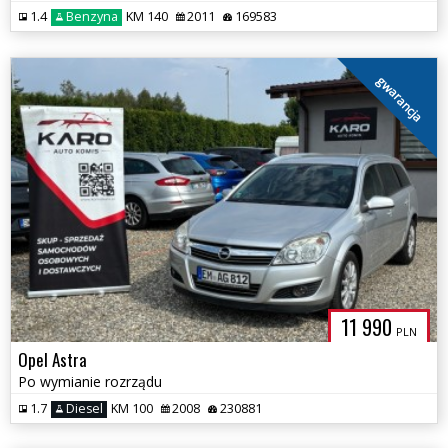
1.4
Benzyna
KM 140
2011
169583
gwarancja
11 990
PLN
Opel Astra
Po wymianie rozrządu
1.7
Diesel
KM 100
2008
230881