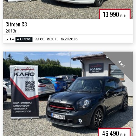
13 990
PLN
Citroën C3
2013r.
1.4
Diesel
KM 68
2013
202636
4 x 4
46 490
PLN