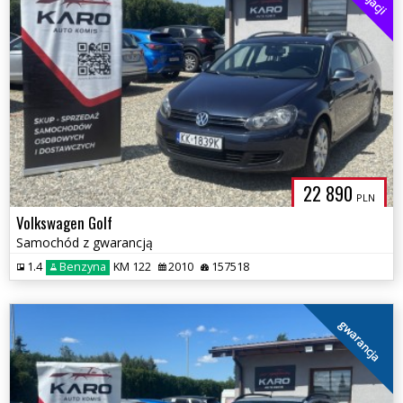
22 890
PLN
Volkswagen Golf
Samochód z gwarancją
1.4
Benzyna
KM 122
2010
157518
gwarancja