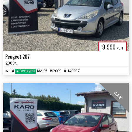
9 990
PLN
Peugeot 207
2009r.
1.4
Benzyna
KM 95
2009
149937
G A Z