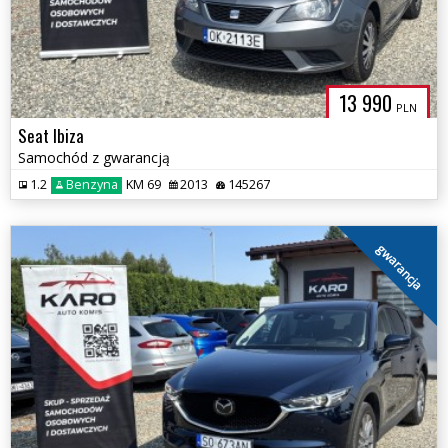
13 990
PLN
Seat Ibiza
Samochód z gwarancją
1.2
Benzyna
KM 69
2013
145267
gwarancja