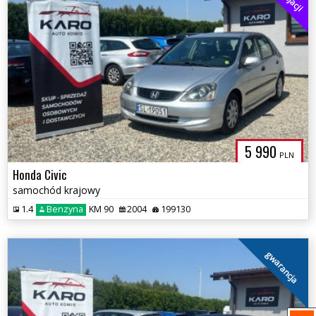
5 990
PLN
Honda Civic
samochód krajowy
1.4
Benzyna
KM 90
2004
199130
gwarancja