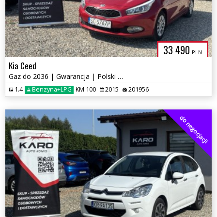
33 490
PLN
Kia Ceed
Gaz do 2036 | Gwarancja | Polski Salon
1.4
Benzyna+LPG
KM 100
2015
201956
do negocjacji